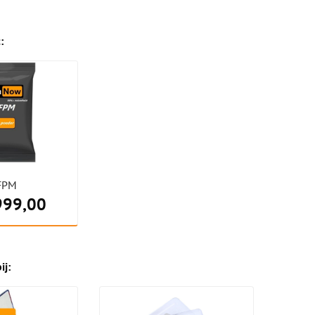
:
FPM
999,00
ij: