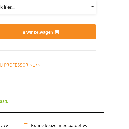
 hier...
In winkelwagen
IJ PROFESSOR.NL <<
raad.
vice
Ruime keuze in
betaalopties